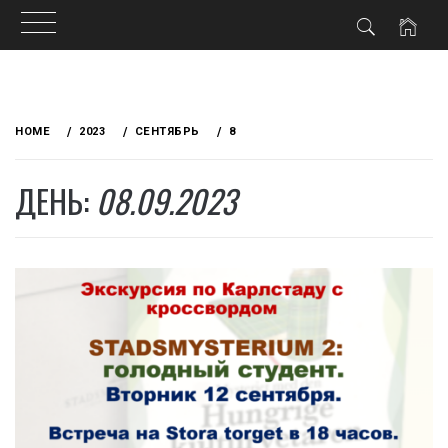
Skip
to
HOME
2023
СЕНТЯБРЬ
8
content
ДЕНЬ:
08.09.2023