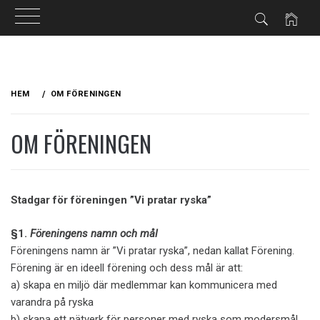
Hoppa
till
HEM
OM FÖRENINGEN
innehåll
OM FÖRENINGEN
Stadgar för föreningen ”Vi pratar ryska”
§1.
Föreningens namn och mål
Föreningens namn är ”Vi pratar ryska”, nedan kallat Förening.
Förening är en ideell förening och dess mål är att:
a) skapa en miljö där medlemmar kan kommunicera med
varandra på ryska
b) skapa ett nätverk för personer med ryska som modersmål