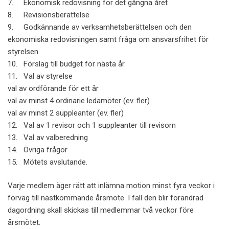
7. Ekonomisk redovisning för det gångna året
8. Revisionsberättelse
9. Godkännande av verksamhetsberättelsen och den
ekonomiska redovisningen samt fråga om ansvarsfrihet för
styrelsen
10. Förslag till budget för nästa år
11. Val av styrelse
val av ordförande för ett år
val av minst 4 ordinarie ledamöter (ev. fler)
val av minst 2 suppleanter (ev. fler)
12. Val av 1 revisor och 1 suppleanter till revisorn
13. Val av valberedning
14. Övriga frågor
15. Mötets avslutande.
Varje medlem äger rätt att inlämna motion minst fyra veckor i
förväg till nästkommande årsmöte. I fall den blir förändrad
dagordning skall skickas till medlemmar två veckor före
årsmötet.