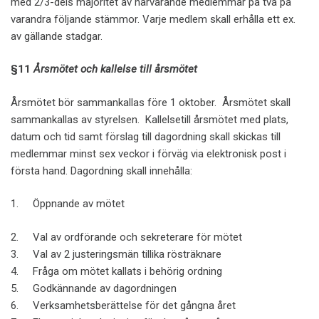
med 2/3-dels majoritet av närvarande medlemmar på två på
varandra följande stämmor. Varje medlem skall erhålla ett ex.
av gällande stadgar.
§11
Årsmötet och kallelse till årsmötet
Årsmötet bör sammankallas före 1 oktober. Årsmötet skall
sammankallas av styrelsen. Kallelsetill årsmötet med plats,
datum och tid samt förslag till dagordning skall skickas till
medlemmar minst sex veckor i förväg via elektronisk post i
första hand. Dagordning skall innehålla:
1. Öppnande av mötet
2. Val av ordförande och sekreterare för mötet
3. Val av 2 justeringsmän tillika rösträknare
4. Fråga om mötet kallats i behörig ordning
5. Godkännande av dagordningen
6. Verksamhetsberättelse för det gångna året