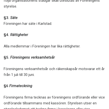
följa organisationens stadgar skall uteslutas av Föreningens
styrelse.
§3.
Säte
Föreningen har säte i Karlstad.
§4.
Rättigheter
Alla medlemmar i Föreningen har lika rättigheter.
§5.
Föreningens verksamhetsår
Föreningens verksamhetsår och räkenskapsår motsvarar ett år
från 1 juli till 30 juni.
§6
Firmateckning
Föreningens firma tecknas av föreningens ordförande eller vice
ordförande tillsammans med kassören. Styrelsen utser en
styrelseledamot att teckna firma i kassörens eller vice