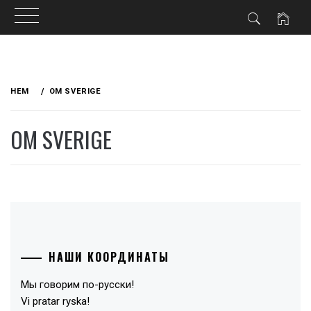
Hoppa
till
HEM
OM SVERIGE
innehåll
OM SVERIGE
НАШИ КООРДИНАТЫ
Мы говорим по-русски!
Vi pratar ryska!