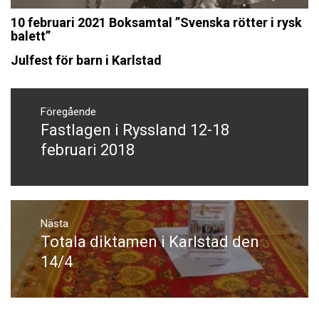
10 februari 2021 Boksamtal ”Svenska rötter i rysk
balett”
Julfest för barn i Karlstad
Inläggsnavigering
Föregående
Fastlagen i Ryssland 12-18
Föregående
inlägg:
februari 2018
Nästa
Totala diktamen i Karlstad den
Nästa
inlägg:
14/4