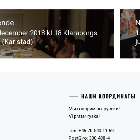
gering
ende
N
december 2018 kl.18 Klaraborgs
1
ende
N
 (Karlstad)
j
i
НАШИ КООРДИНАТЫ
Мы говорим по-русски!
Vi pratar ryska!
Тел: +46 70 540 11 69,
PostGiro: 300 488-4