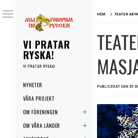
Hoppa
till
HEM
TEATER ABYR
innehåll
TEATE
VI PRATAR
RYSKA!
MASJA
VI PRATAR RYSKA!
Primär
NYHETER
PUBLICERAT DEN
31 O
meny
VÅRA PROJEKT
OM FÖRENINGEN
OM VÅRA LÄNDER