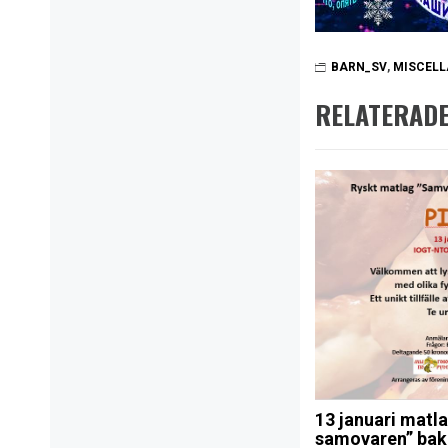
BARN_SV
,
MISCEL
RELATERADE
13 januari matl
samovaren” bak