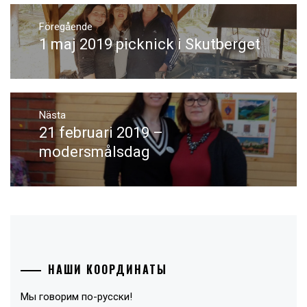
Inläggsnavigering
Föregående
1 maj 2019 picknick i Skutberget
Föregående
inlägg:
Nästa
21 februari 2019 –
Nästa
inlägg:
modersmålsdag
НАШИ КООРДИНАТЫ
Мы говорим по-русски!