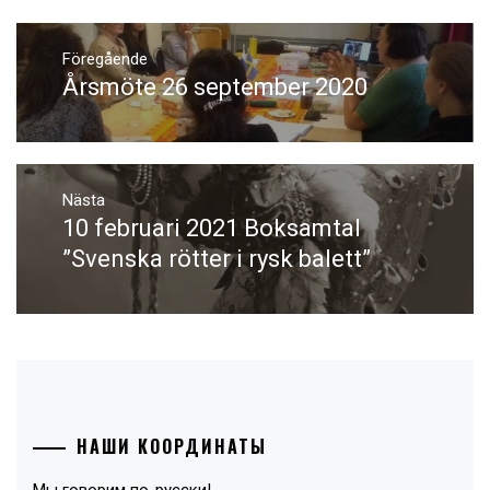
Inläggsnavigering
Föregående
Årsmöte 26 september 2020
Föregående
inlägg:
Nästa
10 februari 2021 Boksamtal
Nästa
inlägg:
”Svenska rötter i rysk balett”
НАШИ КООРДИНАТЫ