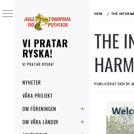
Hoppa
till
HEM
THE INTERNA
innehåll
THE I
VI PRATAR
RYSKA!
HARM
VI PRATAR RYSKA!
Primär
NYHETER
PUBLICERAT DEN
31 J
meny
VÅRA PROJEKT
OM FÖRENINGEN
OM VÅRA LÄNDER