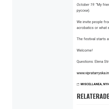
October 19
: ”My fr
русски).
We invite people fro
acrobatics or what e
The festival starts 
Welcome!
Questions: Elena S
www.vipratarryska.i
MISCELLANEA
,
NYH
RELATERADE