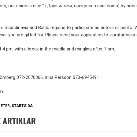
iends, our union is nice!” (Друзья мои, прекрасен наш союз) by non
m Scandinavia and Baltic regions to participate as actors or public.
ver you are gifted for. Please send your application to vipratarryska (
at 4 pm, with a break in the middle and mingling after 7 pm.
trömberg 072-2070366, Irina Persson 070-6945491
nfo
ETER
,
STARTSIDA
 ARTIKLAR