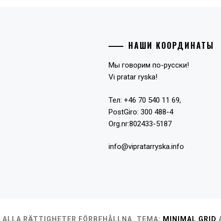
НАШИ КООРДИНАТЫ
Мы говорим по-русски!
Vi pratar ryska!
Тел: +46 70 540 11 69,
PostGiro: 300 488-4
Org.nr:802433-5187
info@vipratarryska.info
ALLA RÄTTIGHETER FÖRBEHÅLLNA.
TEMA:
MINIMAL GRID