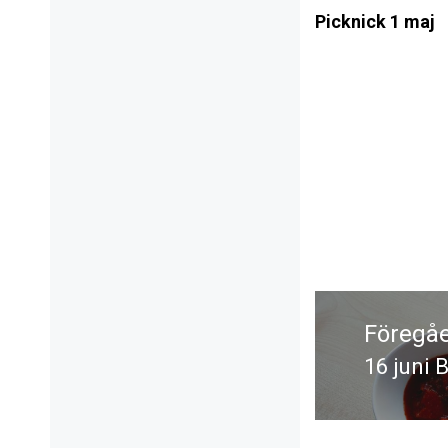
Picknick 1 maj
Inläggsnavi
Föregå
16 juni
Föregå
inlägg: