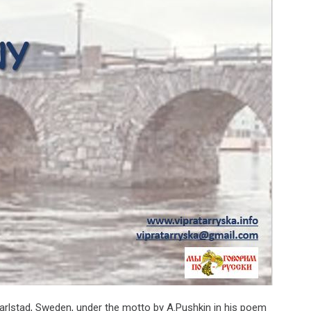
 Karlstad, Sweden, under the motto by A.Pushkin in his poem