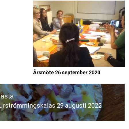
Årsmöte 26 september 2020
ästa
urströmmingskalas 29 augusti 2022
ästa
nlägg: