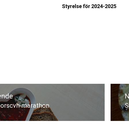
Styrelse för 2024-2025
gering
ende
N
 Borscvh-marathon
S
ende
N
i