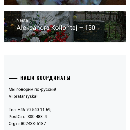
Nästa
Aleksandra Kollontaj – 150
Nästa
inlägg:
НАШИ КООРДИНАТЫ
Мы говорим по-русски!
Vi pratar ryska!
Тел: +46 70 540 11 69,
PostGiro: 300 488-4
Org.nr:802433-5187