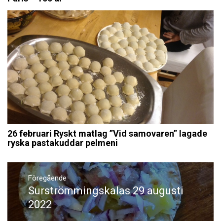
26 februari Ryskt matlag ”Vid samovaren” lagade
ryska pastakuddar pelmeni
Inläggsnavigering
Föregående
Surströmmingskalas 29 augusti
Föregående
inlägg:
2022