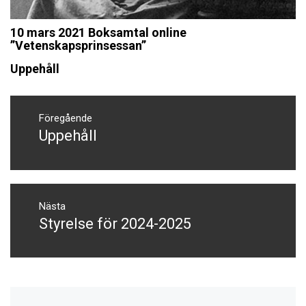
10 mars 2021 Boksamtal online
”Vetenskapsprinsessan”
Uppehåll
Inläggsnavigering
Föregående
Uppehåll
Föregående
inlägg:
Nästa
Styrelse för 2024-2025
Nästa
inlägg: