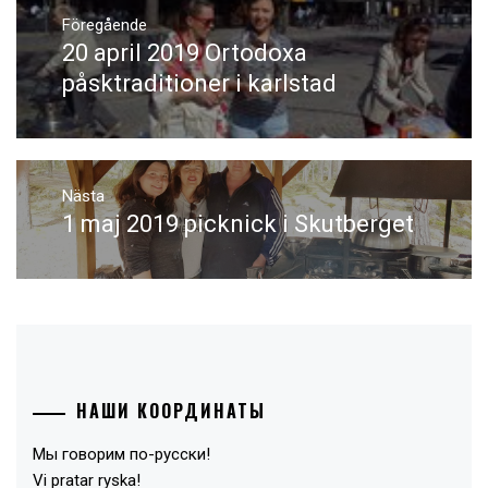
Inläggsnavigering
Föregående
20 april 2019 Ortodoxa
Föregående
inlägg:
påsktraditioner i karlstad
Nästa
1 maj 2019 picknick i Skutberget
Nästa
inlägg:
НАШИ КООРДИНАТЫ
Мы говорим по-русски!
Vi pratar ryska!