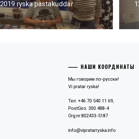
 2019 ryska pastakuddar
1
ende
N
i
НАШИ КООРДИНАТЫ
Мы говорим по-русски!
Vi pratar ryska!
Тел: +46 70 540 11 69,
PostGiro: 300 488-4
Org.nr:802433-5187
info@vipratarryska.info