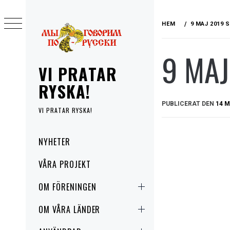
Hoppa
till
HEM
9 MAJ 2019
innehåll
9 MA
VI PRATAR
RYSKA!
PUBLICERAT DEN
14 M
VI PRATAR RYSKA!
Primär
NYHETER
meny
VÅRA PROJEKT
OM FÖRENINGEN
OM VÅRA LÄNDER