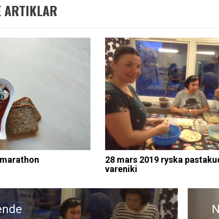
 ARTIKLAR
h-marathon
28 mars 2019 ryska pastaku
vareniki
gering
ende
N