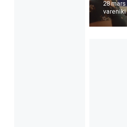
28 mars
Föregå
vareniki
inlägg: