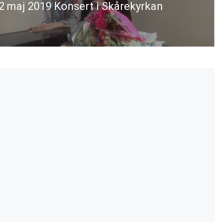
2 maj 2019 Konsert i Skårekyrkan
ästa
nlägg: