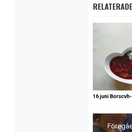
RELATERADE
16 juni Borscv
Inläggsnavi
Föregå