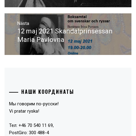
Nästa
12 maj 2021 Skandalprinsessan
Nästa
inlägg:
Maria Pavlovna
НАШИ КООРДИНАТЫ
Мы говорим по-русски!
Vi pratar ryska!
Тел: +46 70 540 11 69,
PostGiro: 300 488-4