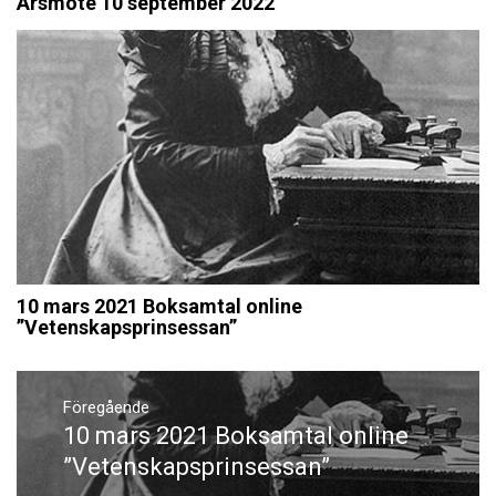
Årsmöte 10 september 2022
10 mars 2021 Boksamtal online
”Vetenskapsprinsessan”
Inläggsnavigering
Föregående
10 mars 2021 Boksamtal online
Föregående
inlägg:
”Vetenskapsprinsessan”