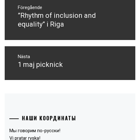
Inläggsnavigering
Föregående
”Rhythm of inclusion and
Föregående
inlägg:
equality” i Riga
Nästa
1 maj picknick
Nästa
inlägg:
НАШИ КООРДИНАТЫ
Мы говорим по-русски!
Vi pratar ryska!