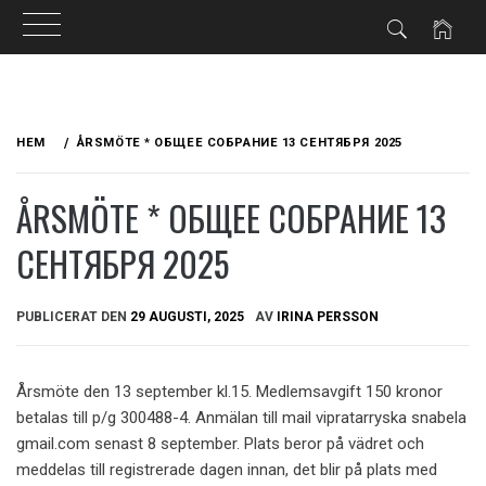
Hoppa
till
HEM
ÅRSMÖTE * ОБЩЕЕ СОБРАНИЕ 13 СЕНТЯБРЯ 2025
innehåll
ÅRSMÖTE * ОБЩЕЕ СОБРАНИЕ 13
СЕНТЯБРЯ 2025
PUBLICERAT DEN
29 AUGUSTI, 2025
AV
IRINA PERSSON
Årsmöte den 13 september kl.15. Medlemsavgift 150 kronor
betalas till p/g 300488-4. Anmälan till mail vipratarryska snabela
gmail.com senast 8 september. Plats beror på vädret och
meddelas till registrerade dagen innan, det blir på plats med