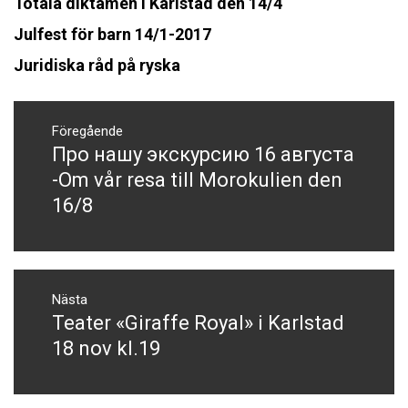
Totala diktamen i Karlstad den 14/4
Julfest för barn 14/1-2017
Juridiska råd på ryska
Inläggsnavigering
Föregående
Про нашу экскурсию 16 августа
Föregående
inlägg:
-Om vår resa till Morokulien den
16/8
Nästa
Teater «Giraffe Royal» i Karlstad
Nästa
inlägg:
18 nov kl.19