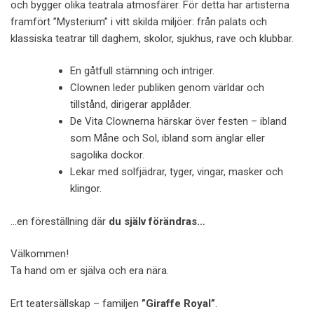
och bygger olika teatrala atmosfärer. För detta har artisterna
framfört ”Mysterium” i vitt skilda miljöer: från palats och
klassiska teatrar till daghem, skolor, sjukhus, rave och klubbar.
En gåtfull stämning och intriger.
Clownen leder publiken genom världar och
tillstånd, dirigerar applåder.
De Vita Clownerna härskar över festen – ibland
som Måne och Sol, ibland som änglar eller
sagolika dockor.
Lekar med solfjädrar, tyger, vingar, masker och
klingor.
…en föreställning där
du själv förändras…
Välkommen!
Ta hand om er själva och era nära.
Ert teatersällskap – familjen
”Giraffe Royal”
.