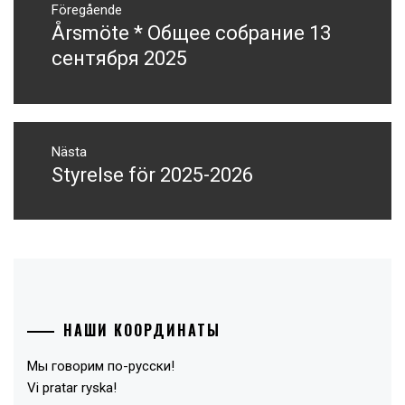
Föregående
Årsmöte * Общее собрание 13
Föregående
inlägg:
сентября 2025
Nästa
Styrelse för 2025-2026
Nästa
inlägg:
НАШИ КООРДИНАТЫ
Мы говорим по-русски!
Vi pratar ryska!