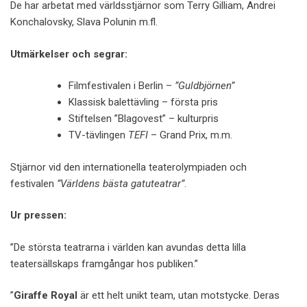
De har arbetat med världsstjärnor som Terry Gilliam, Andrei
Konchalovsky, Slava Polunin m.fl.
Utmärkelser och segrar:
Filmfestivalen i Berlin –
”Guld­björnen”
Klassisk balettävling – första pris
Stiftelsen ”Blagovest” – kulturpris
TV-tävlingen
TEFI
– Grand Prix, m.m.
Stjärnor vid den internationella teaterolympiaden och
festivalen
”Världens bästa gatuteatrar”
.
Ur pressen:
”De största teatrarna i världen kan avundas detta lilla
teatersällskaps framgångar hos publiken.”
”
Giraffe Royal
är ett helt unikt team, utan motstycke. Deras