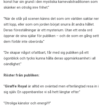
konst har sin grund i den mystiska karnevalstraditionen som
skänker en otrolig inre frihet.”
”När de står på scenen känns det som om världen saktar ner
sitt lopp, eller som om jorden börjat snurra åt andra hållet.
Deras föreställningar är ett mysterium. Utan ett enda ord
öppnar de sina själar för publiken – och de som en gång sett
dem förblir inte oberörda.”
”De skapar något ofattbart, får med sig publiken på ett
ögonblick och tycks kunna hålla deras uppmärksamhet i all
oändlighet.”
Röster från publiken:
”
Giraffe Royal
är alltid en oväntad men efterlängtad resa in i
sig själv. En uppenbarelse vi så hett längtar efter.”
”Otroliga känslor och energi!!!”