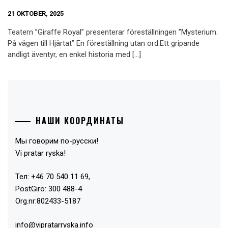
21 OKTOBER, 2025
Teatern ”Giraffe Royal” presenterar föreställningen ”Mysterium.
På vägen till Hjärtat” En föreställning utan ord.Ett gripande
andligt äventyr, en enkel historia med […]
НАШИ КООРДИНАТЫ
Мы говорим по-русски!
Vi pratar ryska!
Тел: +46 70 540 11 69,
PostGiro: 300 488-4
Org.nr:802433-5187
info@vipratarryska.info