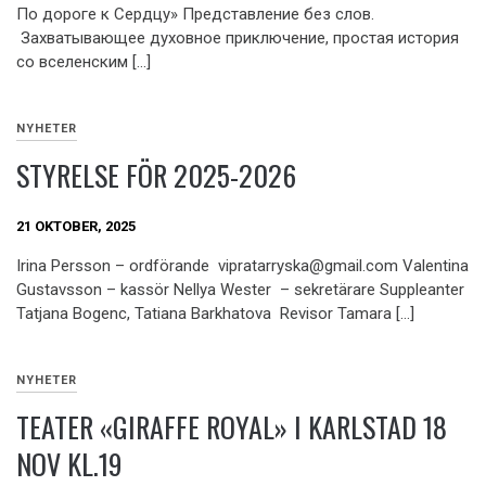
По дороге к Сердцу» Представление без слов.
Захватывающее духовное приключение, простая история
со вселенским […]
NYHETER
STYRELSE FÖR 2025-2026
21 OKTOBER, 2025
Irina Persson – ordförande vipratarryska@gmail.com Valentina
Gustavsson – kassör Nellya Wester – sekretärare Suppleanter
Tatjana Bogenc, Tatiana Barkhatova Revisor Tamara […]
NYHETER
TEATER «GIRAFFE ROYAL» I KARLSTAD 18
NOV KL.19