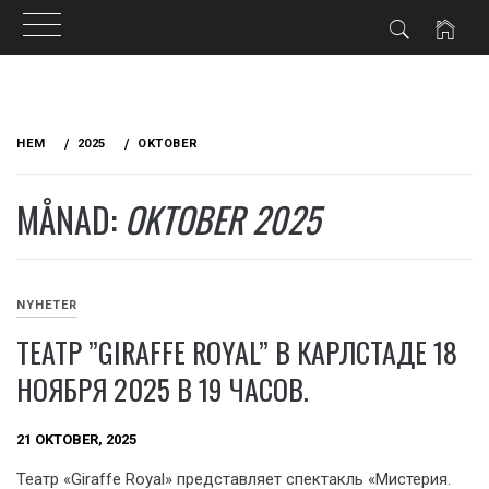
Hoppa
till
HEM
2025
OKTOBER
innehåll
MÅNAD:
OKTOBER 2025
NYHETER
ТЕАТР ”GIRAFFE ROYAL” В КАРЛСТАДЕ 18
НОЯБРЯ 2025 В 19 ЧАСОВ.
21 OKTOBER, 2025
Театр «Giraffe Royal» представляет спектакль «Мистерия.