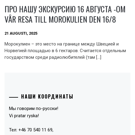
ПРО НАШУ ЭКСКУРСИЮ 16 АВГУСТА -OM
VÅR RESA TILL MOROKULIEN DEN 16/8
21 AUGUSTI, 2025
Морокулиен – это место на границе между Швецией и
Норвегией площадью в 6 гектаров. Считается отдельным
государством среди радиолюбителей (там […]
НАШИ КООРДИНАТЫ
Мы говорим по-русски!
Vi pratar ryska!
Тел: +46 70 540 11 69,