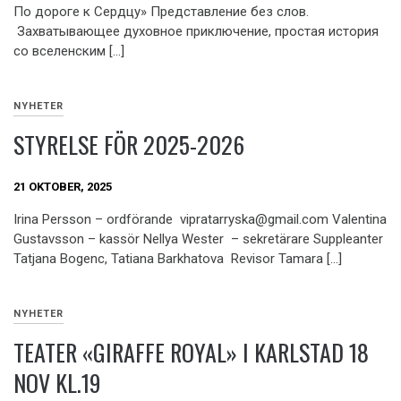
По дороге к Сердцу» Представление без слов.
Захватывающее духовное приключение, простая история
со вселенским […]
NYHETER
STYRELSE FÖR 2025-2026
21 OKTOBER, 2025
Irina Persson – ordförande vipratarryska@gmail.com Valentina
Gustavsson – kassör Nellya Wester – sekretärare Suppleanter
Tatjana Bogenc, Tatiana Barkhatova Revisor Tamara […]
NYHETER
TEATER «GIRAFFE ROYAL» I KARLSTAD 18
NOV KL.19