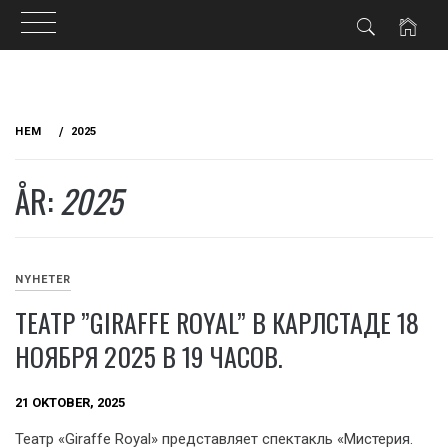
Hoppa
till
HEM
2025
innehåll
ÅR:
2025
NYHETER
ТЕАТР ”GIRAFFE ROYAL” В КАРЛСТАДЕ 18
НОЯБРЯ 2025 В 19 ЧАСОВ.
21 OKTOBER, 2025
Театр «Giraffe Royal» представляет спектакль «Мистерия.